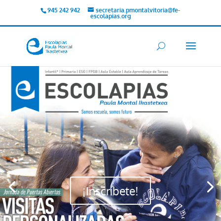
945 242 942
secretaria.pmontalvitoria@fe-
escolapias.org