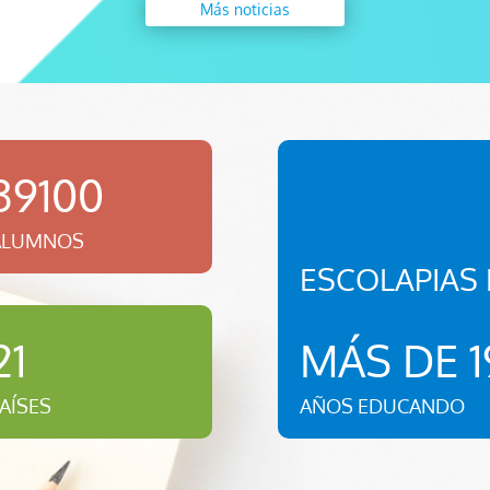
Más noticias
39100
ALUMNOS
ESCOLAPIAS
MÁS DE 1
21
AÑOS EDUCANDO
AÍSES