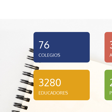
76
COLEGIOS
3280
EDUCADORES
P