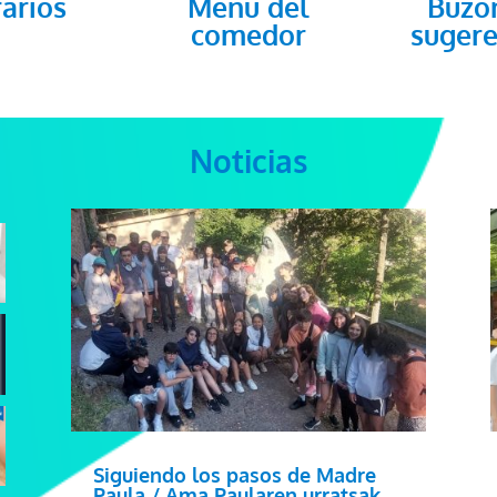
Buzó
arios
Menú del
sugere
comedor
Noticias
Siguiendo los pasos de Madre
Paula / Ama Paularen urratsak