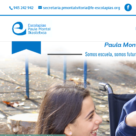
945 242 942
secretaria.pmontalvitoria@fe-escolapias.org